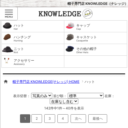
帽子専門店 KNOWLEDGE（ナレッジ）
Menu
ハット
キャップ
Hat
Cap
ハンチング
キャスケット
Hunting
Casquette
ニット
その他の帽子
Knit
Other Hats
アクセサリー
Accessory
帽子専門店 KNOWLEDGE(ナレッジ) HOME
ハット
表示切替：
並び順：
在庫：
142件中1件～40件を表示
1
2
3
4
次へ
最後へ