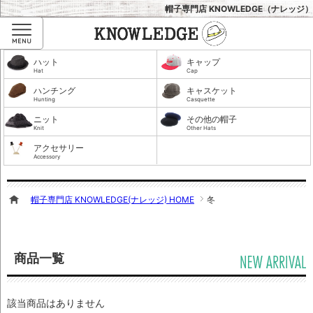
帽子専門店 KNOWLEDGE（ナレッジ）
Menu
ハット
キャップ
Hat
Cap
ハンチング
キャスケット
Hunting
Casquette
ニット
その他の帽子
Knit
Other Hats
アクセサリー
Accessory
帽子専門店 KNOWLEDGE(ナレッジ) HOME
冬
商品一覧
該当商品はありません