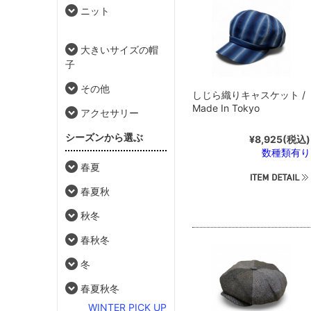
ニット
大きいサイズの帽
子
その他
しじら織りキャスケット /
Made In Tokyo
アクセサリー
シーズンから選ぶ
¥8,925
(税込)
数種類有り
春夏
春夏秋
秋冬
春秋冬
冬
春夏秋冬
WINTER PICK UP