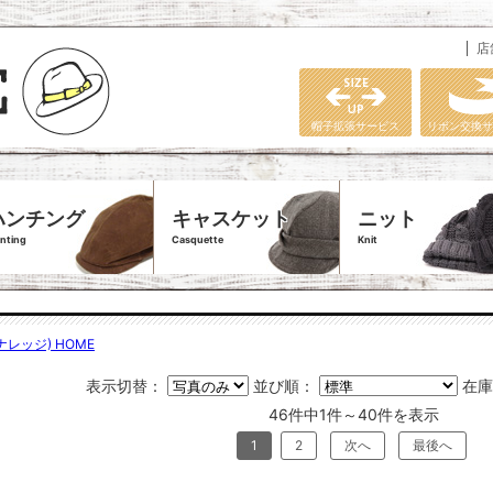
店
帽子拡張サービス
リボン交換サ
ハンチング
キャスケット
ニット
nting
Casquette
Knit
ナレッジ) HOME
表示切替：
並び順：
在
46件中1件～40件を表示
1
2
次へ
最後へ