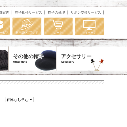
舗案内
帽子拡張サービス
帽子の修理
リボン交換サービス
ービス
取り扱いブランド
カート
マイページ
その他の帽子
アクセサリー
Other Hats
Accessory
庫：