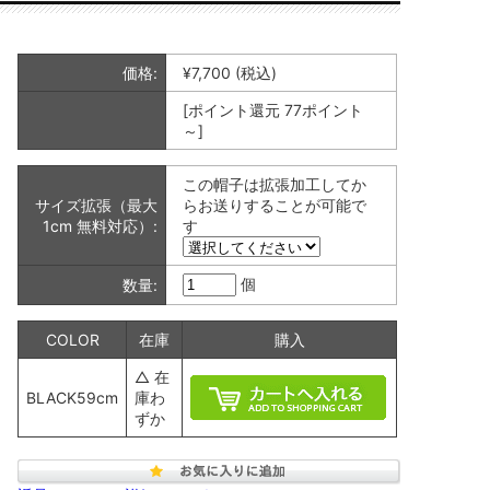
価格:
¥7,700
(税込)
[ポイント還元 77ポイント
～]
この帽子は拡張加工してか
サイズ拡張（最大
らお送りすることが可能で
1cm 無料対応）:
す
個
数量:
COLOR
在庫
購入
△ 在
BLACK59cm
庫わ
ずか