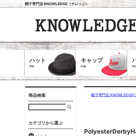
帽子専門店 KNOWLEDGE（ナレッジ）
ハット
キャップ
Hat
Cap
Hu
商品検索
帽子専門店 KNOWLEDGE(
カテゴリから選ぶ
PolyesterDerb
ハット