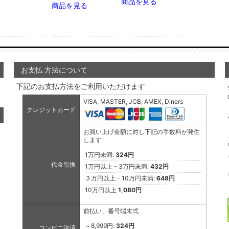
商品を見る
商品を見る
お支払 方法について
下記のお支払方法をご利用いただけます
VISA, MASTER, JCB, AMEX, Diners
クレジットカード
お買い上げ金額に対し下記の手数料が発生
します
1万円未満:
324円
代金引換
1万円以上 - 3万円未満:
432円
３万円以上 - 10万円未満:
648円
10万円以上
1,080円
前払い、番号端末式
～8,999円:
324円
コンビニ決済