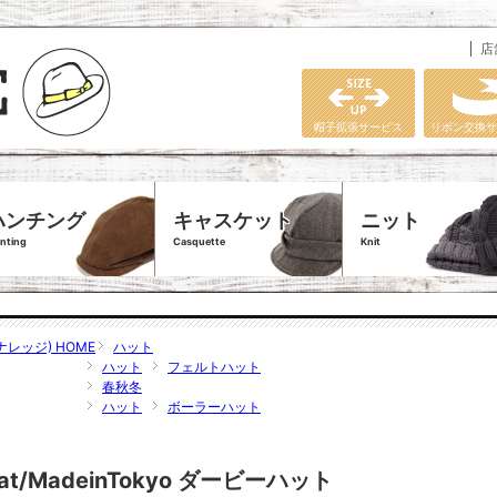
店
帽子拡張サービス
リボン交換サ
ハンチング
キャスケット
ニット
nting
Casquette
Knit
ナレッジ) HOME
ハット
ハット
フェルトハット
春秋冬
ハット
ボーラーハット
yHat/MadeinTokyo ダービーハット