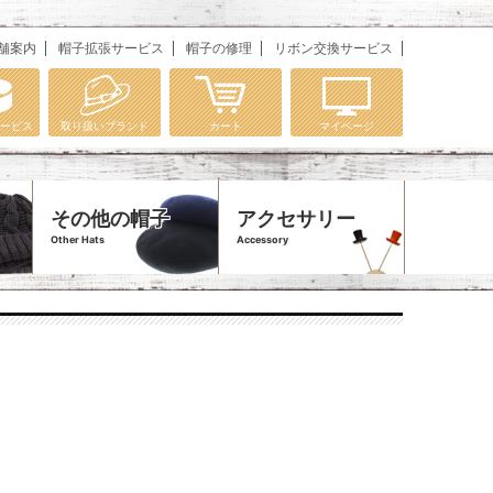
舗案内
帽子拡張サービス
帽子の修理
リボン交換サービス
ービス
取り扱いブランド
カート
マイページ
その他の帽子
アクセサリー
Other Hats
Accessory