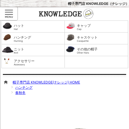
帽子専門店 KNOWLEDGE（ナレッジ）
Menu
ハット
キャップ
Hat
Cap
ハンチング
キャスケット
Hunting
Casquette
ニット
その他の帽子
Knit
Other Hats
アクセサリー
Accessory
帽子専門店 KNOWLEDGE(ナレッジ) HOME
ハンチング
春秋冬