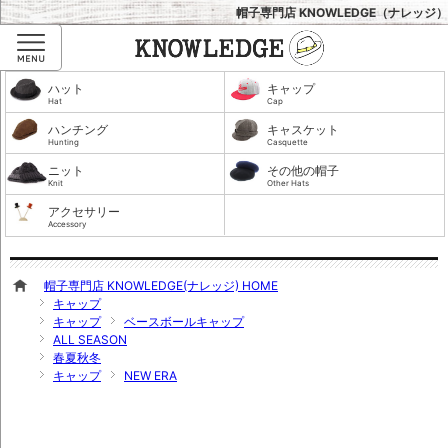
帽子専門店 KNOWLEDGE（ナレッジ）
Menu
ハット
キャップ
Hat
Cap
ハンチング
キャスケット
Hunting
Casquette
ニット
その他の帽子
Knit
Other Hats
アクセサリー
Accessory
帽子専門店 KNOWLEDGE(ナレッジ) HOME
キャップ
キャップ
ベースボールキャップ
ALL SEASON
春夏秋冬
キャップ
NEW ERA