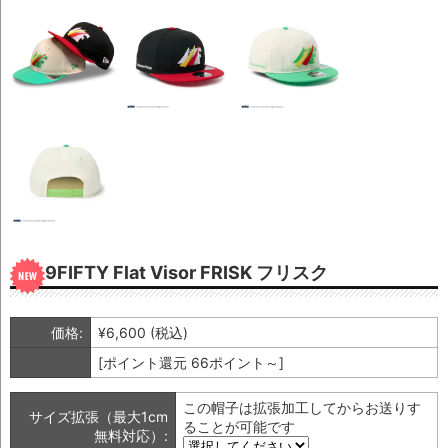
RC 9FIFTY Flat Visor FRISK フリスク
価格:
¥6,600
(税込)
[ポイント還元 66ポイント～]
この帽子は拡張加工してからお送りす
サイズ拡張（最大1cm
ることが可能です
無料対応）: