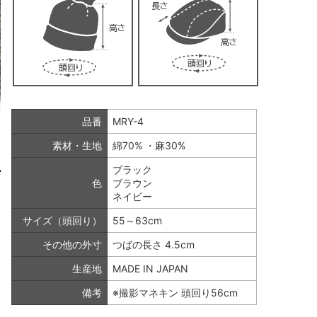
品番
MRY-4
素材・生地
綿70% ・麻30%
ブラック
色
ブラウン
ネイビー
サイズ（頭回り）
55～63cm
その他の外寸
つばの長さ 4.5cm
生産地
MADE IN JAPAN
備考
※撮影マネキン 頭回り56cm