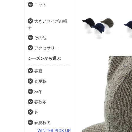
ニット
大きいサイズの帽
子
その他
アクセサリー
シーズンから選ぶ
春夏
春夏秋
秋冬
春秋冬
冬
春夏秋冬
WINTER PICK UP