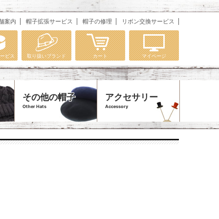
舗案内
帽子拡張サービス
帽子の修理
リボン交換サービス
ービス
取り扱いブランド
カート
マイページ
その他の帽子
アクセサリー
Other Hats
Accessory