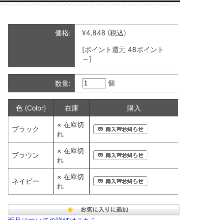
価格:
¥4,848
(税込)
[ポイント還元 48ポイント
～]
個
数量:
色 (Color)
在庫
購入
× 在庫切
ブラック
れ
× 在庫切
ブラウン
れ
× 在庫切
ネイビー
れ