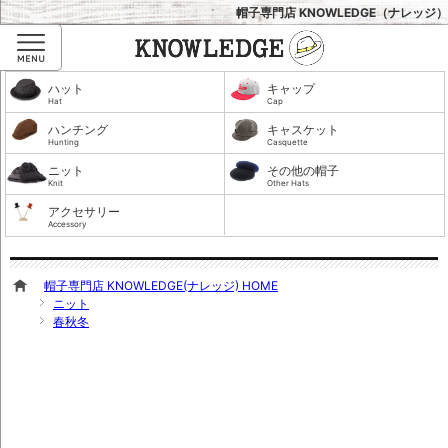
帽子専門店 KNOWLEDGE（ナレッジ）
Menu
ハット
キャップ
Hat
Cap
ハンチング
キャスケット
Hunting
Casquette
ニット
その他の帽子
Knit
Other Hats
アクセサリー
Accessory
帽子専門店 KNOWLEDGE(ナレッジ) HOME
ニット
春秋冬