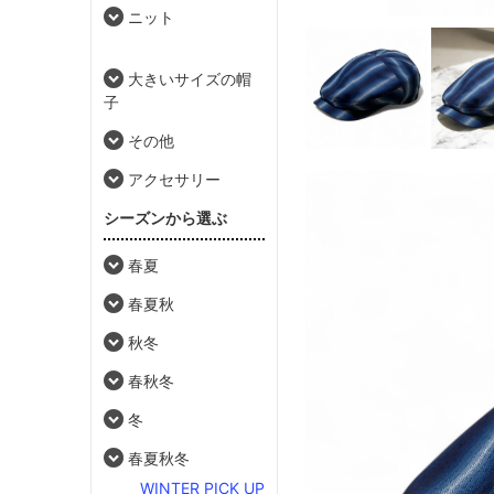
ニット
大きいサイズの帽
子
その他
アクセサリー
シーズンから選ぶ
春夏
春夏秋
秋冬
春秋冬
冬
春夏秋冬
WINTER PICK UP