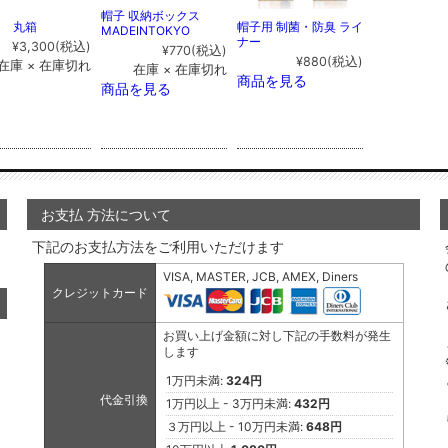
帽子 収納ボックス
用 丸箱
帽子用 制菌・防臭 ライ
MADEINTOKYO
ナー
¥3,300
(税込)
¥770
(税込)
¥880
(税込)
在庫 × 在庫切れ
在庫 × 在庫切れ
商品を見る
商品を見る
お支払 方法について
下記のお支払方法をご利用いただけます
VISA, MASTER, JCB, AMEX, Diners
クレジットカード
お買い上げ金額に対し下記の手数料が発生
します
1万円未満:
324円
代金引換
1万円以上 - 3万円未満:
432円
３万円以上 - 10万円未満:
648円