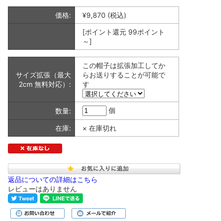
価格:
¥9,870
(税込)
[ポイント還元 99ポイント
～]
この帽子は拡張加工してか
サイズ拡張（最大
らお送りすることが可能で
2cm 無料対応）:
す
個
数量:
在庫:
× 在庫切れ
返品についての詳細はこちら
レビューはありません