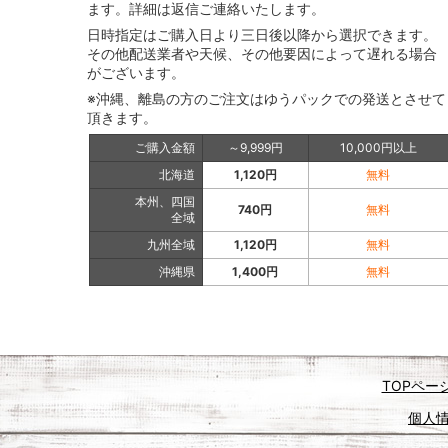
ます。詳細は返信ご連絡いたします。
日時指定はご購入日より三日後以降から選択できます。
その他配送業者や天候、その他要因によって遅れる場合
がございます。
※沖縄、離島の方のご注文はゆうパックでの発送とさせて
頂きます。
ご購入金額
～9,999円
10,000円以上
北海道
1,120円
無料
本州、四国
740円
無料
全域
九州全域
1,120円
無料
沖縄県
1,400円
無料
TOPペー
個人