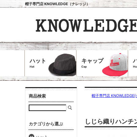
帽子専門店 KNOWLEDGE（ナレッジ）
ハット
キャップ
Hat
Cap
Hu
商品検索
帽子専門店 KNOWLEDGE(
しじら織りハンチング/
カテゴリから選ぶ
ハット