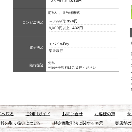
10万円以上
1,080円
前払い、番号端末式
～8,999円:
324円
コンビニ決済
9,000円以上 :
432円
モバイルEdy
電子決済
楽天銀行
先払
銀行振込
※振込手数料はご負担ください
ジへ戻る
ご利用ガイド
お問い合せ
お客様の声
サ
情報の取り扱いについて
特定商取引法に関する表示
実店舗の