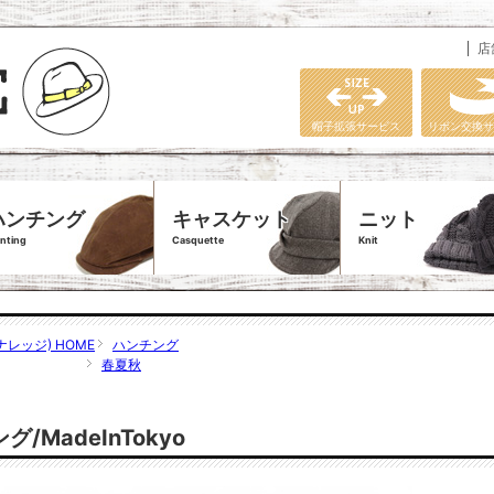
店
帽子拡張サービス
リボン交換サ
ハンチング
キャスケット
ニット
nting
Casquette
Knit
ナレッジ) HOME
ハンチング
春夏秋
MadeInTokyo