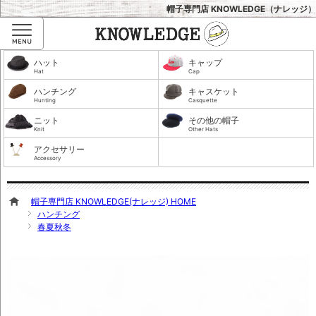
帽子専門店 KNOWLEDGE（ナレッジ）
Menu
ハット
キャップ
Hat
Cap
ハンチング
キャスケット
Hunting
Casquette
ニット
その他の帽子
Knit
Other Hats
アクセサリー
Accessory
帽子専門店 KNOWLEDGE(ナレッジ) HOME
ハンチング
春夏秋冬