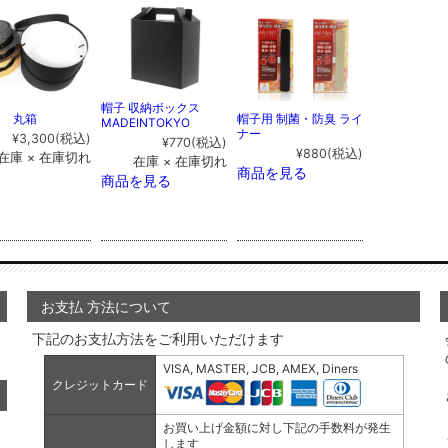
帽子 収納ボックス
用 丸箱
帽子用 制菌・防臭 ライ
MADEINTOKYO
ナー
¥3,300
(税込)
¥770
(税込)
¥880
(税込)
在庫 × 在庫切れ
在庫 × 在庫切れ
商品を見る
商品を見る
お支払 方法について
下記のお支払方法をご利用いただけます
VISA, MASTER, JCB, AMEX, Diners
クレジットカード
お買い上げ金額に対し下記の手数料が発生
します