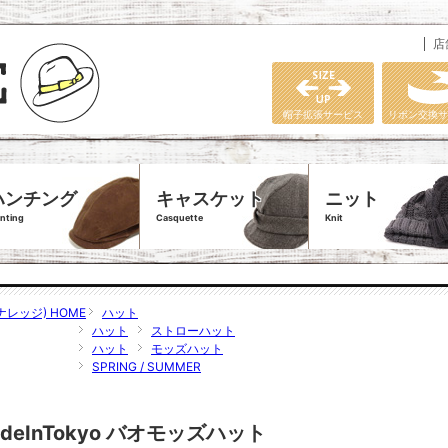
店
帽子拡張サービス
リボン交換サ
ハンチング
キャスケット
ニット
nting
Casquette
Knit
ナレッジ) HOME
ハット
ハット
ストローハット
ハット
モッズハット
SPRING / SUMMER
 MadeInTokyo バオモッズハット