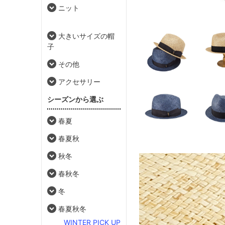
ニット
大きいサイズの帽
子
その他
アクセサリー
シーズンから選ぶ
春夏
春夏秋
秋冬
春秋冬
冬
春夏秋冬
WINTER PICK UP