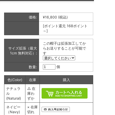
価格:
¥16,800
(税込)
[ポイント還元 168ポイント
～]
この帽子は拡張加工してか
サイズ拡張（最大
らお送りすることが可能で
1cm 無料対応）:
す
個
数量:
色(Color)
在庫
購入
ナチュラ
△ 在
ル
庫わ
(Natural)
ずか
ネイビー
× 在庫
（Navy)
切れ