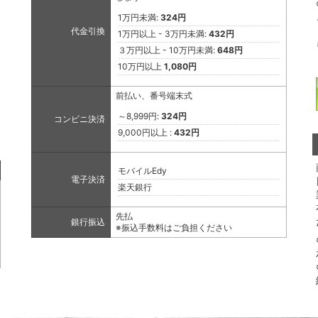
1万円未満:
324円
代金引換
1万円以上 - 3万円未満:
432円
３万円以上 - 10万円未満:
648円
10万円以上
1,080円
前払い、番号端末式
～8,999円:
324円
コンビニ決済
9,000円以上 :
432円
モバイルEdy
電子決済
楽天銀行
先払
銀行振込
※振込手数料はご負担ください