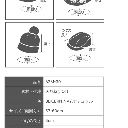
品番
AZM-30
素材・生地
天然草(バオ)
色
BLK,BRN,NVY,ナチュラル
サイズ（頭回り）
57-60cm
つばの長さ
4cm