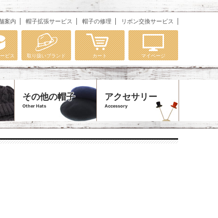
舗案内
帽子拡張サービス
帽子の修理
リボン交換サービス
ービス
取り扱いブランド
カート
マイページ
その他の帽子
アクセサリー
Other Hats
Accessory